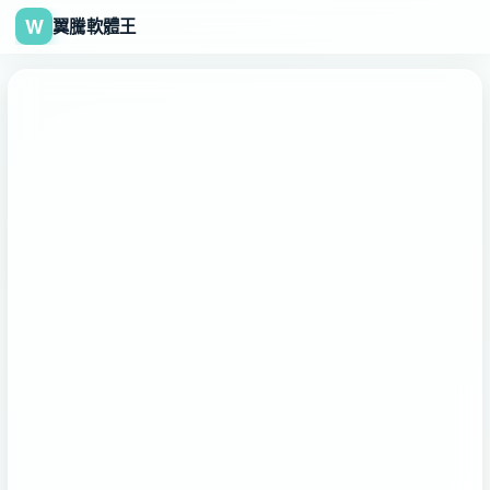
W
翼騰軟體王