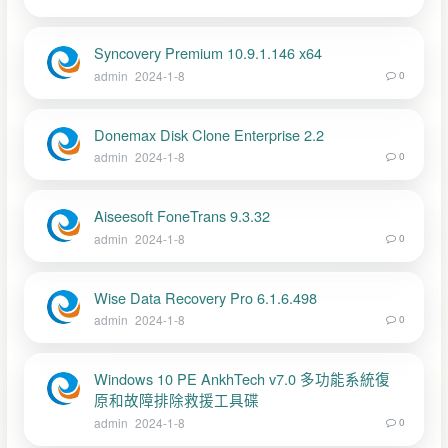
Syncovery Premium 10.9.1.146 x64
admin
2024-1-8
0
Donemax Disk Clone Enterprise 2.2
admin
2024-1-8
0
Aiseesoft FoneTrans 9.3.32
admin
2024-1-8
0
Wise Data Recovery Pro 6.1.6.498
admin
2024-1-8
0
Windows 10 PE AnkhTech v7.0 多功能系統復
原和故障排除救援工具碟
admin
2024-1-8
0