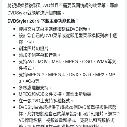
將視頻媒體複製到DVD並且不需要異國情調的效果等，那麼
DVDStyler就能解決這個問題。
DVDStyler 2019 下載主要功能包括：
使用交互式菜單創建和刻錄DVD視頻。
設計您自己的DVD菜單或從即用型菜單模板列表中選
擇一個。
創建照片幻燈片。
添加多個字幕和音軌。
支持AVI，MOV，MP4，MPEG，OGG，WMV等文
件格式。
支持MPEG-2，MPEG-4，DivX，Xvid，MP2，MP
3，AC-3等
多核處理器支持。
MPEG和VOB文件支持，無需重新編碼
在一張DVD上支持多種格式。
DVDStyler為您提供了超過20個DVD菜單模板供您選
擇，允許您創建自己的菜單設計和照片幻燈片。選擇D
VD標籤名稱，視頻質量和格式，寬高比和音頻格式
後，接下來會選擇一個模板來添加視頻材料。