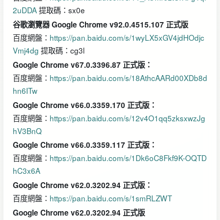
2uDDA
提取碼：sx0e
谷歌瀏覽器 Google Chrome v92.0.4515.107 正式版
百度網盤：
https://pan.baidu.com/s/1wyLX5xGV4jdHOdjc
Vmj4dg
提取碼：cg3l
Google Chrome v67.0.3396.87 正式版：
百度網盤：
https://pan.baidu.com/s/18AthcAARd00XDb8d
hn6ITw
Google Chrome v66.0.3359.170 正式版：
百度網盤：
https://pan.baidu.com/s/12v4O1qq5zksxwzJg
hV3BnQ
Google Chrome v66.0.3359.117 正式版：
百度網盤：
https://pan.baidu.com/s/1Dk6oC8Fkf9K-OQTD
hC3x6A
Google Chrome v62.0.3202.94 正式版：
百度網盤：
https://pan.baidu.com/s/1smRLZWT
Google Chrome v62.0.3202.94 正式版