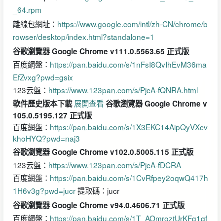
_64.rpm
離線包網址：
https://www.google.com/intl/zh-CN/chrome/b
rowser/desktop/index.html?standalone=1
谷歌瀏覽器 Google Chrome v111.0.5563.65 正式版
百度網盤：
https://pan.baidu.com/s/1nFsI8QvIhEvM36ma
EfZvxg?pwd=gsix
123云盤：
https://www.123pan.com/s/PjcA-fQNRA.html
展開查看
軟件歷史版本下載
谷歌瀏覽器 Google Chrome v
105.0.5195.127 正式版
百度網盤：
https://pan.baidu.com/s/1X3EKC14AipQyVXcv
khoHYQ?pwd=naj3
谷歌瀏覽器 Google Chrome v102.0.5005.115 正式版
123云盤：
https://www.123pan.com/s/PjcA-fDCRA
百度網盤：
https://pan.baidu.com/s/1CvRfpey2oqwQ417h
1H6v3g?pwd=jucr
提取碼：jucr
谷歌瀏覽器 Google Chrome v94.0.4606.71 正式版
百度網盤：
https://pan.baidu.com/s/1T_AOmroztUrKFg1qf