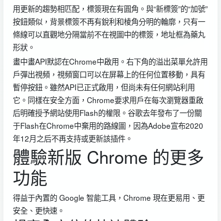
用更新的趨勢相匹配，標簽現在有圓角。與“新標簽”的“加號”
按鈕類似，背景標簽不再有銳利和棱角分明的輪廓，只有一
條線可以直觀地分隔當前不在視圖中的標簽，地址框為藥丸
形狀。
畫中畫API默認在Chrome中啟用。右下角的溢出菜單允許用
戶彈出視頻，視頻窗口可以在屏幕上的任何位置移動，具有
暫停按鈕。雖然API已正式啟用，但尚未有任何網站利用
它。同樣在安全方面，Chrome要求用戶在每次瀏覽器重啟
后明確授予網站使用Flash的權限。谷歌去年發布了一份關
于Flash在Chrome中棄用的路線圖，因為Adobe宣布2020
年12月之后不再支持或更新該插件。
體驗新版 Chrome 的更多
功能
得益于內置的 Google 智能工具，Chrome 現在更易用、更
安全、更快速。