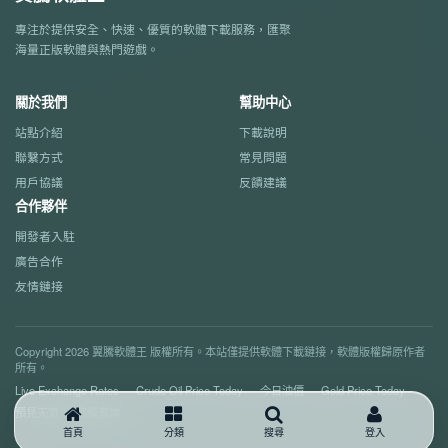
專注於提供安全、快速、優質的軟體下載服務，匯聚
海量正版軟體與熱門遊戲。
關於我們
幫助中心
站點介紹
下載說明
聯繫方式
常見問題
用戶協議
反饋建議
合作夥伴
開發者入駐
廣告合作
友情鏈接
Copyright 2026 翼騰軟體王 版權所有。本站僅提供軟體下載鏈接，軟體版權歸原作者
所有。
Live Exchange Rates
Crude Oil Price Today
今日油價
Gold Price Today
預見天氣
郵編查詢
首頁
分類
搜尋
登入