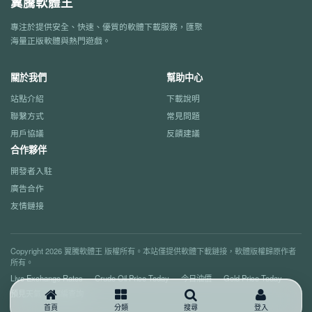
翼騰軟體王
專注於提供安全、快速、優質的軟體下載服務，匯聚
海量正版軟體與熱門遊戲。
關於我們
幫助中心
站點介紹
下載說明
聯繫方式
常見問題
用戶協議
反饋建議
合作夥伴
開發者入駐
廣告合作
友情鏈接
Copyright 2026 翼騰軟體王 版權所有。本站僅提供軟體下載鏈接，軟體版權歸原作者
所有。
Live Exchange Rates
Crude Oil Price Today
今日油價
Gold Price Today
預見天氣
郵編查詢
首頁
分類
搜尋
登入