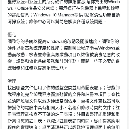
獲得系統和系統上的所有硬件的詳細信息;幫你找出的Windo
ws，Office產品安裝密鑰；顯示運行在你機器上進程和線程
的詳細信息；Windows 10 Manager提供1點擊清理功能自動
清掃系統；維修中心可以幫助您解決各種系統問題。
優化
調整你的系統以提高windows的啟動及關機速度，調整你的
硬件以提高系統速度和性能；控制哪些程序隨著Windows啟
動而啟動，檢查並修復高級啟動項目以恢復被病毒惡意的改
變；調整和優化系統服務和計劃任務，關閉一些不必要的系
統服務和任務以提高系統性能。
清理
找出哪些文件佔用了你的磁盤空間並用帶圖表顯示；智能卸
載程序能完全卸載程序而無殘留的文件和註冊表項目；查找
並清除垃圾文件以減少硬盤空間佔用；重複文件查找器可以
掃描你的電腦中具有相同大小、名稱和修改時間的文件；註
冊表清理能檢查不正確的註冊表項；註冊表整理能重建和重
新索引您的註冊表，以減少註冊表訪問時間，從而提高應用
程序的響應速度；桌面清理器可以輕鬆地清理桌面上的無用