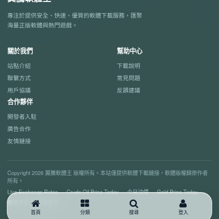
專注於提供安全、快速、優質的軟體下載服務，匯聚
海量正版軟體與熱門遊戲。
關於我們
幫助中心
站點介紹
下載說明
聯繫方式
常見問題
用戶協議
反饋建議
合作夥伴
開發者入駐
廣告合作
友情鏈接
Copyright 2026 翼騰軟體王 版權所有。本站僅提供軟體下載鏈接，軟體版權歸原作者
所有。
Live Exchange Rates
Crude Oil Price Today
今日油價
Gold Price Today
預見天氣
郵編查詢
首頁
分類
搜尋
登入