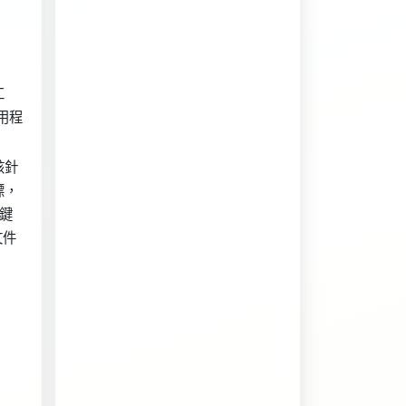
工
用程
該針
標，
右鍵
文件