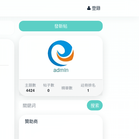
登錄
發新帖
admin
主題數
帖子數
註冊排名
精華數
4424
0
1
搜索
贊助商